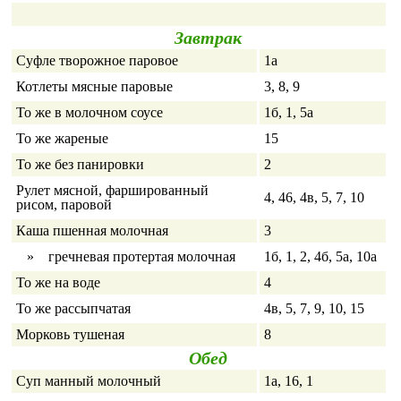
Завтрак
Суфле творожное паровое
1а
Котлеты мясные паровые
3, 8, 9
То же в молочном соусе
1б, 1, 5а
То же жареные
15
То же без панировки
2
Рулет мясной, фаршированный
4, 46, 4в, 5, 7, 10
рисом, паровой
Каша пшенная молочная
3
» гречневая протертая молочная
1б, 1, 2, 4б, 5а, 10а
То же на воде
4
То же рассыпчатая
4в, 5, 7, 9, 10, 15
Морковь тушеная
8
Обед
Суп манный молочный
1а, 16, 1