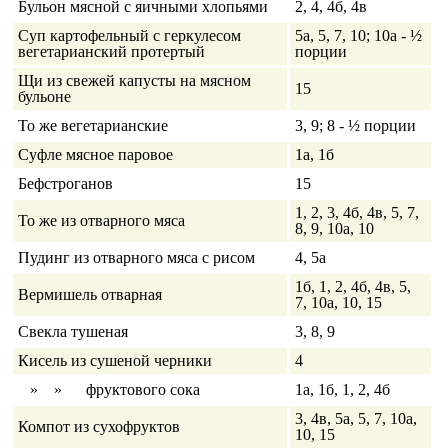
Бульон мясной с яичными хлопьями
2, 4, 4б, 4в
Суп картофельный с геркулесом
5а, 5, 7, 10; 10а - ½
вегетарианский протертый
порции
Щи из свежей капусты на мясном
15
бульоне
То же вегетарианские
3, 9; 8 - ½ порции
Суфле мясное паровое
1а, 1б
Бефстроганов
15
1, 2, 3, 4б, 4в, 5, 7,
То же из отварного мяса
8, 9, 10а, 10
Пудинг из отварного мяса с рисом
4, 5а
1б, 1, 2, 4б, 4в, 5,
Вермишель отварная
7, 10а, 10, 15
Свекла тушеная
3, 8, 9
Кисель из сушеной черники
4
» » фруктового сока
1а, 1б, 1, 2, 4б
3, 4в, 5а, 5, 7, 10а,
Компот из сухофруктов
10, 15