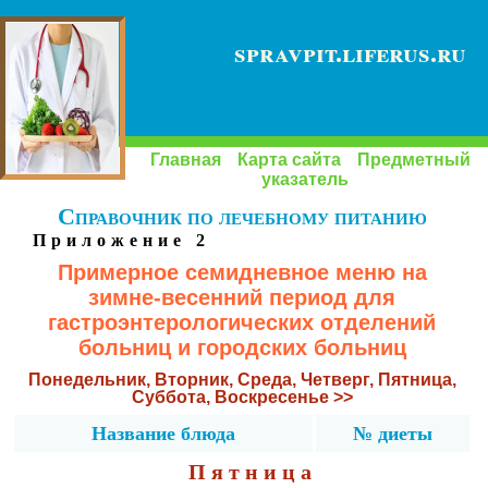
spravpit.liferus.ru
Главная
Карта сайта
Предметный
указатель
Справочник по лечебному питанию
Приложение 2
Примерное семидневное меню на
зимне-весенний период для
гастроэнтерологических отделений
больниц и городских больниц
Понедельник,
Вторник,
Среда,
Четверг,
Пятница,
Суббота,
Воскресенье >>
Название блюда
№ диеты
Пятница