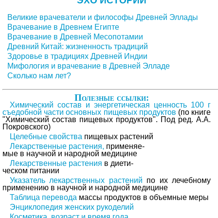
ЭХО ИСТОРИИ
Великие врачеватели и философы Древней Эллады
Врачевание в Древнем Египте
Врачевание в Древней Месопотамии
Древний Китай: жизненность традиций
Здоровье в традициях Древней Индии
Мифология и врачевание в Древней Элладе
Сколько нам лет?
Полезные ссылки:
Химический состав и энергетическая ценность 100 г
съедобной части основных пищевых продуктов
(по книге
"Химический состав пищевых продуктов". Под ред. А.А.
Покровского)
Целебные свойства
пищевых растений
Лекарственные растения,
применяе-
мые в научной и народной медицине
Лекарственные растения
в диети-
ческом питании
Указатель лекарственных растений
по их лечебному
применению в научной и народной медицине
Таблица перевода
массы продуктов в объемные меры
Энциклопедия женских рукоделий
Косметика, возраст и время года