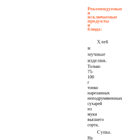
Рекомендуемые
и
исключаемые
продукты
и
блюда:
Хлеб
и
Косметика, возраст
мучные
и время года
изделия.
Только
75-
100
г
тонко
нарезанных
неподрумяненных
сухарей
из
муки
высшего
сорта;
Уход за кожей лица
Супы.
На