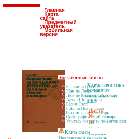
Главная
Карта
сайта
Предметный
указатель
Мобильная
версия
Электронные книги:
Характеристика
Бальтасар Грасиан
основных
Жан де Лабрюйер
лечебных
Люк де Клапье де Вовенарг
диет
Артур Шопенгауэр
Басни Эзоп
Библия Новый завет
Диета
Ветхий завет Псалтирь
№
Орфографический словарь
1б
Учитесь говорить по-английски
Мобильная
Карта сайта
версия
Предметный указатель
страницы