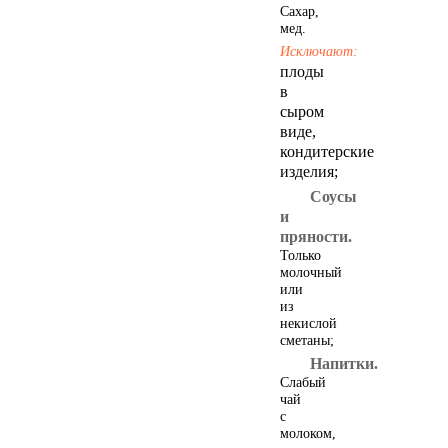
Паштеты и бутерброды
Сахар,
мед.
Исключают:
плоды
в
сыром
виде,
кондитерские
изделия;
Соусы
и
Кулинария
пряности.
Только
молочный
или
из
некислой
сметаны;
Напитки.
Слабый
чай
с
молоком,