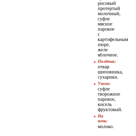
рисовый
протертый
молочный,
суфле
мясное
паровое
с
картофельным
пюре,
желе
яблочное.
Полдник:
отвар
шиповника,
сухарики.
Ужин:
суфле
творожное
паровое,
кисель
фруктовый.
На
ночь:
молоко.