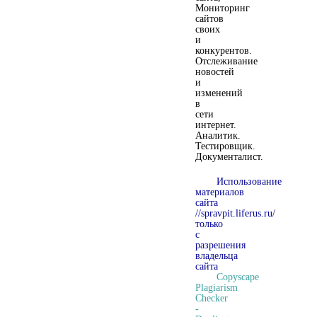
Мониторинг
сайтов
своих
и
конкурентов.
Отслеживание
новостей
и
изменений
в
сети
интернет.
Аналитик.
Тестировщик.
Документалист.
Использование
материалов
сайта
//spravpit.liferus.ru/
только
с
разрешения
владельца
сайта
Copyscape
Plagiarism
Checker
-