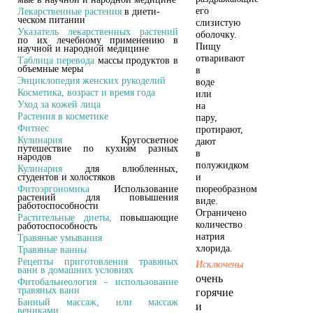
его
Лекарственные растения
в диети-
ческом питании
слизистую
Указатель лекарственных растений
оболочку.
по их лечебному применению в
Пищу
научной и народной медицине
отваривают
Таблица перевода
массы продуктов в
объемные меры
в
Энциклопедия женских рукоделий
воде
Кройка и пошив дома
Косметика, возраст и время года
или
Уход за кожей лица
на
Растения в косметике
пару,
Фитнес
протирают,
Кулинария
Кругосветное
дают
путешествие по кухням разных
в
народов
полужидком
Кулинария
для влюбленных,
студентов и холостяков
и
Фитоэргономика
Использование
пюреобразном
растений для повышения
виде.
работоспособности
Ограничено
Растительные диеты,
повышающие
количество
работоспособность
натрия
Травяные умывания
Устранение дефектов
хлорида.
одежды
Травяные ванны
Рецепты приготовления травяных
Исключены
ванн в домашних условиях
очень
Фитобальнеология - использование
травяных ванн
горячие
Банный массаж, или массаж
и
вениками