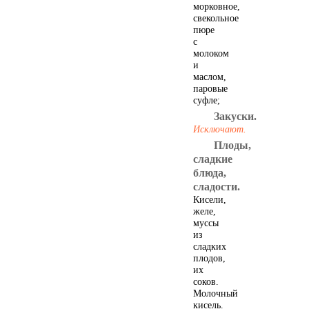
морковное,
свекольное
пюре
с
молоком
и
маслом,
паровые
суфле;
Закуски.
Исключают.
Плоды,
Блюда из овощей
сладкие
и фруктов
блюда,
сладости.
Кисели,
желе,
муссы
из
сладких
плодов,
их
соков.
Молочный
кисель.