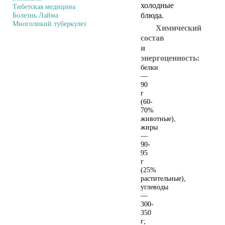
холодные
Тибетская медицина
блюда.
Болезнь Лайма
Многоликий туберкулез
Химический
состав
и
энергоценность:
Архив журналов
белки
"Здоровье"
—
90
г
(60-
70%
животные),
жиры
—
90-
95
г
(25%
растительные),
Архив журналов
углеводы
"Твоё здоровье"
—
300-
350
г;