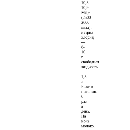
10,5-
10,9
МДж
(2500-
2600
ккал);
натрия
хлорид
—
Целебные свойства
8-
пищевых растений
10
г,
свободная
жидкость
—
1,5
л.
Режим
питания:
6
раз
в
день.
Цветущая косметика
На
ночь:
молоко.