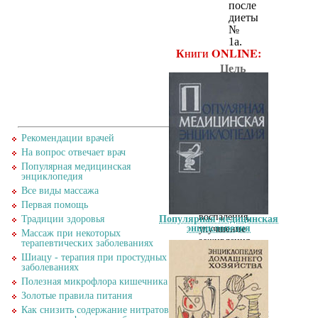
после
диеты
№
1а.
Книги ONLINE:
Цель
назначения:
значительное
механическое,
химическое
и
Рекомендации врачей
термическое
На вопрос отвечает врач
щажение
Популярная медицинская
желудочно-
энциклопедия
кишечного
Все виды массажа
тракта,
Первая помощь
уменьшение
воспаления,
Традиции здоровья
Популярная медицинская
энциклопедия
улучшение
Массаж при некоторых
заживления
терапевтических заболеваниях
язв,
Шиацу - терапия при простудных
обеспечение
заболеваниях
полноценным
Полезная микрофлора кишечника
питанием
Золотые правила питания
при
Как снизить содержание нитратов в
полупостельном