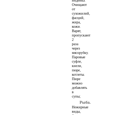
индейка.
Очищают
от
сухожилий,
фасций,
жира,
кожи.
Варят,
пропускают
2
раза
через
Справочник по
мясорубку.
лечебному питанию
Паровые
суфле,
кнели,
пюре,
котлеты.
Пюре
можно
добавлять
в
супы;
Рыба.
Нежирные
виды,
Фитоэргономика