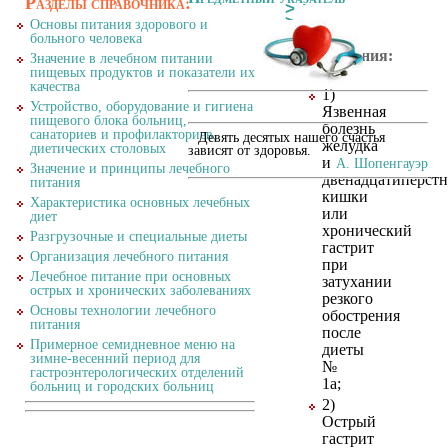
Разделы справочника:
>
>
Основы питания здорового и
>
больного человека
Показания:
Значение в лечебном питании
пищевых продуктов и показатели их
качества
1)
Устройство, оборудование и гигиена
Язвенная
пищевого блока больниц,
болезнь
санаториев и профилакториев,
Девять десятых нашего счастья
желудка
диетических столовых
зависят от здоровья.
и
А. Шопенгауэр
Значение и принципы лечебного
двенадцатиперст
питания
кишки
Характеристика основных лечебных
или
диет
хронический
Разгрузочные и специальные диеты
гастрит
Организация лечебного питания
при
Лечебное питание при основных
затухании
острых и хронических заболеваниях
резкого
Основы технологии лечебного
обострения
питания
после
Примерное семидневное меню на
диеты
зимне-весенний период для
№
гастроэнтерологических отделений
1а;
больниц и городских больниц
2)
Острый
гастрит