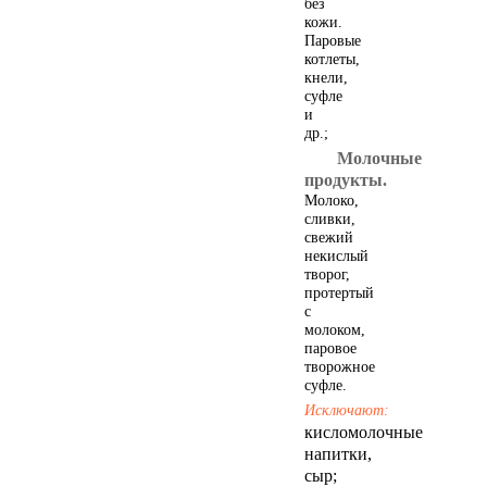
без
кожи.
Паровые
котлеты,
кнели,
суфле
и
др.;
Молочные
продукты.
Молоко,
сливки,
Зеленая аптека Кузбасса
свежий
некислый
творог,
протертый
с
молоком,
паровое
творожное
суфле.
Исключают:
кисломолочные
напитки,
Лекарственные растения
сыр;