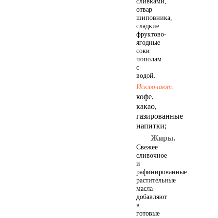
сливками,
Библия Новый завет
отвар
Псалтирь
шиповника,
сладкие
фруктово-
ягодные
соки
пополам
с
водой.
Исключают:
кофе,
какао,
газированные
Сад, цветы
напитки;
Жиры.
Свежее
сливочное
и
рафинированные
растительные
масла
добавляют
в
готовые