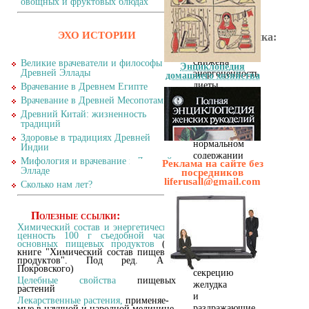
овощных и фруктовых блюдах
режиме.
Общая
ЭХО ИСТОРИИ
характеристика:
несколько
снижена
Великие врачеватели и философы
Энциклопедия
Древней Эллады
энергоценность
домашнего хозяйства
диеты
Врачевание в Древнем Египте
за
Врачевание в Древней Месопотамии
счет
Древний Китай: жизненность
углеводов
традиций
при
Здоровье в традициях Древней
нормальном
Индии
содержании
Мифология и врачевание в Древней
Реклама на сайте без
белков
Элладе
посредников
и
liferusall@gmail.com
Сколько нам лет?
жиров.
Резко
Полезные ссылки:
ограничены
продукты
Химический состав и энергетическая
Полная энциклопедия
ценность 100 г съедобной части
и
женских рукоделий
основных пищевых продуктов
(по
блюда,
книге "Химический состав пищевых
продуктов". Под ред. А.А.
возбуждающие
Покровского)
секрецию
Целебные свойства
пищевых
желудка
растений
и
Лекарственные растения,
применяе-
раздражающие
мые в научной и народной медицине