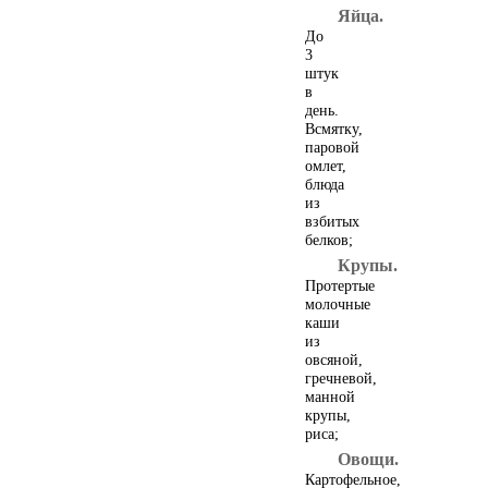
Яйца.
До
3
штук
в
день.
Всмятку,
паровой
омлет,
блюда
из
взбитых
Приятного аппетита
белков;
Крупы.
Протертые
молочные
каши
из
овсяной,
гречневой,
манной
крупы,
риса;
Овощи.
Блюда из крупы
Картофельное,
бобовых и макарон