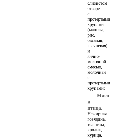
слизистом
отваре
с
протертыми
крупами
(манная,
рис,
овсяная,
гречневая)
и
Приложение к журналу
яично-
«Работница»
молочной
смесью,
молочные
с
протертыми
крупами;
Мясо
и
птица.
Нежирная
говядина,
телятина,
Приложение к журналу
кролик,
«Крестьянка»
курица,