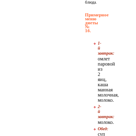
блюда.
Орфографический словарь
русского языка
Примерное
меню
диеты
№
1б.
1-
й
завтрак:
омлет
паровой
из
2
Домоводство
яиц,
каша
манная
молочная,
молоко.
2-
й
завтрак:
молоко.
Обед:
суп