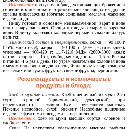
кисломолочных напитков и др.
Исключение
продуктов и блюд, усиливающих брожение и
гниение в кишечнике и отрицательно влияющих на другие
органы пищеварения (богатые эфирными маслами, жареные
изделия и др.
Пищу готовят в основном неизмельченной, варят в воде
или на пару, запекают. Овощи и плоды в сыром и вареном
виде. В диету включают холодные первые и сладкие блюда,
напитки.
Химический состав и энергоценность:
белки — 90-100 г
(55% животные), жиры — 90-100 г (30% растительные),
углеводы — 400-420 г; 11,7-12,6 МДж (2800-3000 ккал);
натрия хлорид — 15 г, свободная жидкость — 1,5 л. Режим
питания: 4-6 раз в день. По утрам желательны холодная вода
с медом или соки плодов и овощей; на ночь: кефир, компоты
из свежих или сухих фруктов, свежие фрукты, чернослив.
Рекомендуемые и исключаемые
продукты и блюда:
Хлеб и мучные изделия.
Хлеб пшеничный из муки 2-го
сорта, зерновой барвихинский, докторский; при
переносимости — ржаной. Все — вчерашней выпечки.
Печенье несдобное, сухой бисквит. Несдобные вьшечные
изделия с фруктами и ягодами — ограниченно.
Исключают:
хлеб из муки высших сортов, слоеное и
сдобное тесто.
Супы.
На некрепком обезжиренном мясном, рыбном