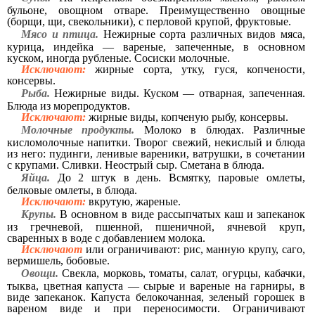
бульоне, овощном отваре. Преимущественно овощные
(борщи, щи, свекольники), с перловой крупой, фруктовые.
Мясо и птица.
Нежирные сорта различных видов мяса,
курица, индейка — вареные, запеченные, в основном
куском, иногда рубленые. Сосиски молочные.
Исключают:
жирные сорта, утку, гуся, копчености,
консервы.
Рыба.
Нежирные виды. Куском — отварная, запеченная.
Блюда из морепродуктов.
Исключают:
жирные виды, копченую рыбу, консервы.
Молочные продукты.
Молоко в блюдах. Различные
кисломолочные напитки. Творог свежий, некислый и блюда
из него: пудинги, ленивые вареники, ватрушки, в сочетании
с крупами. Сливки. Неострый сыр. Сметана в блюда.
Яйца.
До 2 штук в день. Всмятку, паровые омлеты,
белковые омлеты, в блюда.
Исключают:
вкрутую, жареные.
Крупы.
В основном в виде рассыпчатых каш и запеканок
из гречневой, пшенной, пшеничной, ячневой круп,
сваренных в воде с добавлением молока.
Исключают
или ограничивают: рис, манную крупу, саго,
вермишель, бобовые.
Овощи.
Свекла, морковь, томаты, салат, огурцы, кабачки,
тыква, цветная капуста — сырые и вареные на гарниры, в
виде запеканок. Капуста белокочанная, зеленый горошек в
вареном виде и при переносимости. Ограничивают