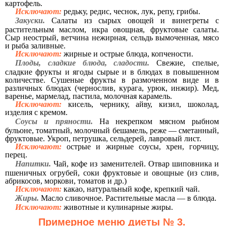
картофель.
Исключают:
редьку, редис, чеснок, лук, репу, грибы.
Закуски.
Салаты из сырых овощей и винегреты с
растительным маслом, икра овощная, фруктовые салаты.
Сыр неострый, ветчина нежирная, сельдь вымоченная, мясо
и рыба заливные.
Исключают:
жирные и острые блюда, копчености.
Плоды, сладкие блюда, сладости.
Свежие, спелые,
сладкие фрукты и ягоды сырые и в блюдах в повышенном
количестве. Сушеные фрукты в размоченном виде и в
различных блюдах (чернослив, курага, урюк, инжир). Мед,
варенье, мармелад, пастила, молочная карамель.
Исключают:
кисель, чернику, айву, кизил, шоколад,
изделия с кремом.
Соусы и пряности.
На некрепком мясном рыбном
бульоне, томатный, молочный бешамель, реже — сметанный,
фруктовые. Укроп, петрушка, сельдерей, лавровый лист.
Исключают:
острые и жирные соусы, хрен, горчицу,
перец.
Напитки.
Чай, кофе из заменителей. Отвар шиповника и
пшеничных огрубей, соки фруктовые и овощные (из слив,
абрикосов, моркови, томатов и др.)
Исключают:
какао, натуральный кофе, крепкий чай.
Жиры.
Масло сливочное. Растительные масла — в блюда.
Исключают:
животные и кулинарные жиры.
Примерное меню диеты № 3.