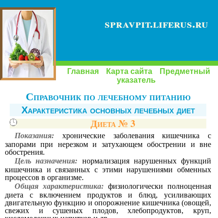
spravpit.liferus.ru
Главная
Карта сайта
Предметный
указатель
Справочник по лечебному питанию
Характеристика основных лечебных диет
Диета № 3
Показания:
хронические заболевания кишечника с
запорами при нерезком и затухающем обострении и вне
обострения.
Цель назначения:
нормализация нарушенных функций
кишечника и связанных с этими нарушениями обменных
процессов в организме.
Общая характеристика:
физиологически полноценная
диета с включением продуктов и блюд, усиливающих
двигательную функцию и опорожнение кишечника (овощей,
свежих и сушеных плодов, хлебопродуктов, круп,