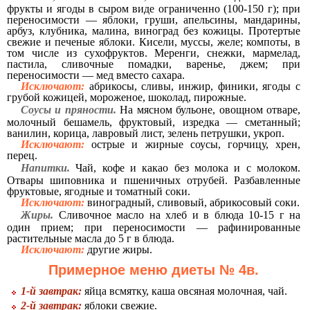
фрукты и ягоды в сыром виде ограниченно (100-150 г); при
переносимости — яблоки, груши, апельсины, мандарины,
арбуз, клубника, малина, виноград без кожицы. Протертые
свежие и печеные яблоки. Кисели, муссы, желе; компоты, в
том числе из сухофруктов. Меренги, снежки, мармелад,
пастила, сливочные помадки, варенье, джем; при
переносимости — мед вместо сахара.
Исключают:
абрикосы, сливы, инжир, финики, ягоды с
грубой кожицей, мороженое, шоколад, пирожные.
Соусы и пряности.
На мясном бульоне, овощном отваре,
молочный бешамель, фруктовый, изредка — сметанный;
ванилин, корица, лавровый лист, зелень петрушки, укроп.
Исключают:
острые и жирные соусы, горчицу, хрен,
перец.
Напитки.
Чай, кофе и какао без молока и с молоком.
Отвары шиповника и пшеничных отрубей. Разбавленные
фруктовые, ягодные и томатный соки.
Исключают:
виноградный, сливовый, абрикосовый соки.
Жиры.
Сливочное масло на хлеб и в блюда 10-15 г на
один прием; при переносимости — рафинированные
растительные масла до 5 г в блюда.
Исключают:
другие жиры.
Примерное меню диеты № 4в.
1-й завтрак:
яйца всмятку, каша овсяная молочная, чай.
2-й завтрак:
яблоки свежие.