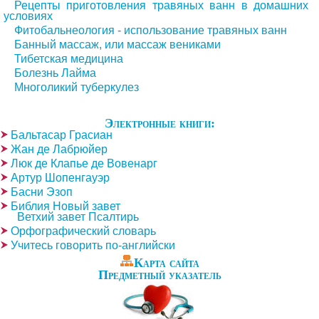
Рецепты приготовления травяных ванн в домашних
условиях
Фитобальнеология - использование травяных ванн
Банный массаж, или массаж вениками
Тибетская медицина
Болезнь Лайма
Многоликий туберкулез
Электронные книги:
Бальтасар Грасиан
Жан де Лабрюйер
Люк де Клапье де Вовенарг
Артур Шопенгауэр
Басни Эзоп
Библия Новый завет
Ветхий завет Псалтирь
Орфографический словарь
Учитесь говорить по-английски
Карта сайта
Предметный указатель