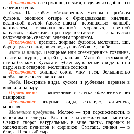
Исключают:
хлеб ржаной, свежий, изделия из сдобного и
слоеного теста.
Супы.
На слабом обезжиренном мясном и рыбном
бульоне, овощном отваре с Фрикадельками, кнелями,
различной крупой (кроме пшена), вермишелью, лапшой,
картофелем, мелкошинкованной морковью, цветной
капустой, кабачками; при переносимости — с капустой
белокочанной, свеклой, зеленым горошком.
Исключают:
крепкие, жирные бульоны, молочные, щи,
борщи, рассольник, окрошку, суп из бобовых, грибов.
Мясо и птица.
Нежирные или обезжиренные говядина,
телятина, курица, индейка, кролик. Мясо без сухожилий,
птица без кожи. Куском и рубленые, вареные в воде или на
пару. Язык отварной. Молочные сосиски.
Исключают:
жирные сорта, утку, гуся, большинство
колбас, копчености, консервы.
Рыба.
Нежирные виды, куском и рубленые, вареные в
воде или на пару.
Ограниченно
— запеченные и слегка обжаренные без
панировки.
Исключают:
жирные виды, соленую, копченую,
консервы.
Молочные продукты.
Молоко — при переносимости, в
основном в блюдах. Различные кисломолочные напитки.
Свежий творог натуральный, в виде пасты, паровых и
запеченных пудингов и сырников. Сметана, сливки — в
блюда. Неострый сыр.