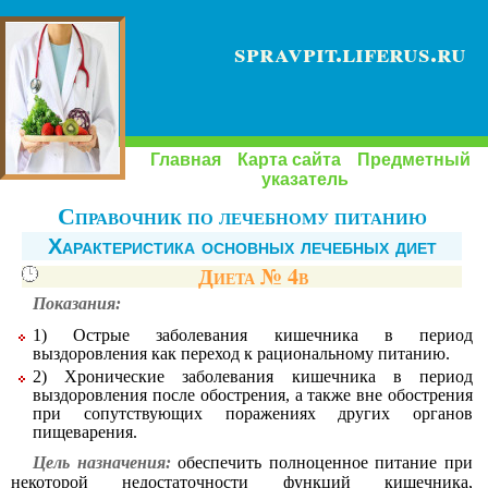
spravpit.liferus.ru
Главная
Карта сайта
Предметный
указатель
Справочник по лечебному питанию
Характеристика основных лечебных диет
Диета № 4в
Показания:
1) Острые заболевания кишечника в период
выздоровления как переход к рациональному питанию.
2) Хронические заболевания кишечника в период
выздоровления после обострения, а также вне обострения
при сопутствующих поражениях других органов
пищеварения.
Цель назначения:
обеспечить полноценное питание при
некоторой недостаточности функций кишечника,