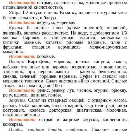
Исключают:
острые, соленые сыры, молочные продукты
с повышенной кислотностью.
Яйца.
1-2 штуки в день. Всмятку, паровые натуральные и
белковые омлеты, в блюда.
Исключают:
вкрутую, жареные.
Крупы.
Различные каши (кроме пшенной, перловой,
ячневой), включая рассыпчатые. На воде, с добавлением 1/3
молока. Паровые и запеченные пудинги, запеканка и
биточки манные, котлеты рисовые паровые, плов с
фруктами, отварная вермишель, мелко-нарубленые
макароны.
Исключают:
бобовые.
Овощи.
Картофель, морковь, цветная капуста, тыква,
кабачки отварные или паровые непротертые, в виде пюре,
запеканок; при переносимости — капуста белокочанная,
свекла, зеленый горошек вареные. Суфле из свеклы или
моркови с творогом. Салат лиственный со сметаной. Спелые
томаты в сыром виде до 100 г.
Исключают:
редис, редьку, лук, чеснок, огурцы, брюкву,
репу, щавель, шпинат, грибы.
Закуски.
Салат из отварных овощей, с отварным мясом,
рыбой. Рыба заливная, язык отварной, сыр неострый, икра
осетровых, колбаса докторская, диетическая, молочная,
нежирная ветчина.
Исключают:
острые и жирные закуски, копчености,
консервы.
Плоды, сладкие блюда, сладости.
Сладкие спелые