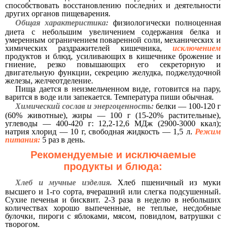
способствовать восстановлению последних и деятельности
других органов пищеварения.
Общая характеристика:
физиологически полноценная
диета с небольшим увеличением содержания белка и
умеренным ограничением поваренной соли, механических и
химических раздражителей кишечника,
исключением
продуктов и блюд, усиливающих в кишечнике брожение и
гниение, резко повышающих его секреторную и
двигательную функции, секрецию желудка, поджелудочной
железы, желчеотделение.
Пища дается в неизмельченном виде, готовится на пару,
варится в воде или запекается. Температура пиши обычная.
Химический сослав и энергоценность:
белки — 100-120 г
(60% животные), жиры — 100 г (15-20% растительные),
углеводы — 400-420 г: 12,2-12,6 МДж (2900-3000 ккал);
натрия хлорид — 10 г, свободная жидкость — 1,5 л.
Режим
питания:
5 раз в день.
Рекомендуемые и исключаемые
продукты и блюда:
Хлеб и мучные изделия.
Хлеб пшеничный из муки
высшего и 1-го сорта, вчерашний или слегка подсушенный.
Сухие печенья и бисквит. 2-3 раза в неделю в небольших
количествах хорошо выпеченные, не теплые, несдобные
булочки, пироги с яблоками, мясом, повидлом, ватрушки с
творогом.